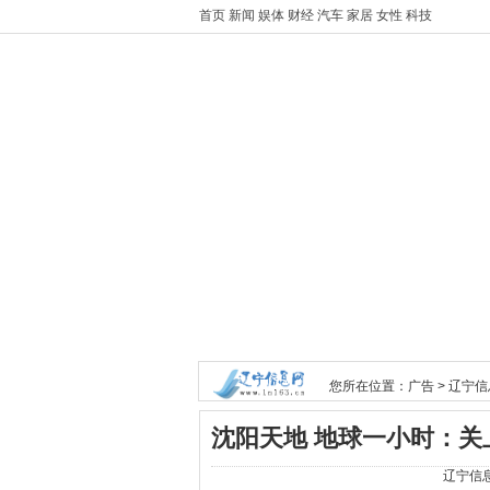
首页
新闻
娱体
财经
汽车
家居
女性
科技
您所在位置：
广告
>
辽宁信
沈阳天地 地球一小时：关
辽宁信