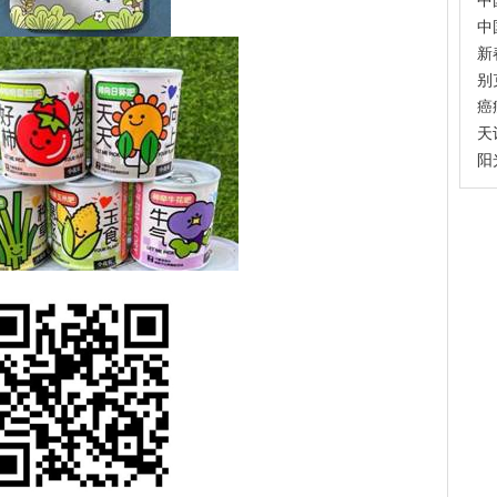
中
中
新
别
癌
天
阳