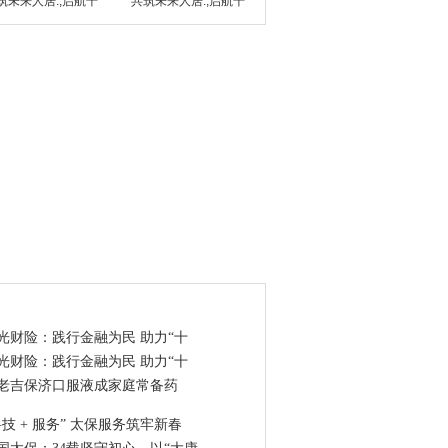
筑未来人居.;启航千
共筑未来人居.;启航千
点资讯
光财险：践行金融为民 助力“十
光财险：践行金融为民 助力“十
老吉保济口服液成家庭常备药
科技 + 服务” 太保服务筑牢新春