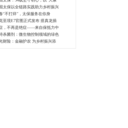
国太保：34载坚守初心，以“大康
国太保以全链路实践助力乡村振兴
春“不打烊”，太保服务在你身
克至境E7官图正式发布 搭真龙插
症，不再是绝症——来自保抵力中
诗杀菌剂：微生物控制领域的绿色
光财险：金融护农 为乡村振兴添