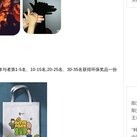
共
第1-5名、10-15名,20-25名、30-35名获得环保奖品一份
热
阳
阳
王
“