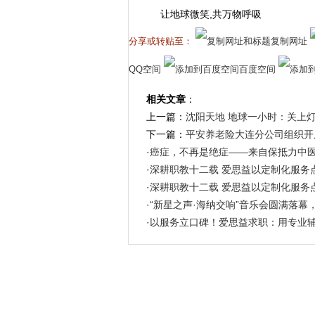
让地球微笑,共万物呼吸
分享或转贴至：
复制网址
QQ空间
百度空间
相关文章
：
上一篇：
沈阳天地 地球一小时：关上
下一篇：
平安养老险大连分公司组织开
·
癌症，不再是绝症——来自保抵力中
·
深耕职教十二载 爱思益以定制化服务
·
深耕职教十二载 爱思益以定制化服务
·
“新星之声·海纳交响”音乐会圆满落幕
·
以服务立口碑！爱思益求职：用专业