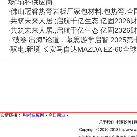
场”辅料供应商
·
佛山冠睿热弯岩板厂家包材料.包热弯.全
·
共筑未来人居.;启航千亿生态 亿固202
·
共筑未来人居.;启航千亿生态 亿固202
·
“破卷.出海”论道，慕思游学启智 2025第
·
驭电.新境 长安马自达MAZDA EZ-60全
友情链接：
时尚速度网
-
今日商业
-
关于我们
|
我要投稿
|
Copyright © 2010-2018 http://www.