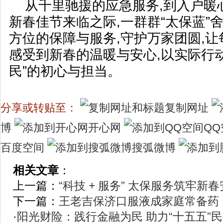
从千里驰援的应急服务,到入户暖
新春佳节来临之际,一群群“太保蓝”
方位的保障与服务,守护万家团圆,
感受到新春的温暖与安心,以实际行
民”的初心与担当。
分享或转贴至：
复制网址
博
开心网
QQ
百度空间
搜弧微博
相关文章
：
上一篇：
“科技 + 服务” 太保服务筑牢新
下一篇：
王老吉保济口服液成家庭常备药
·
阳光财险：践行金融为民 助力“十五五”