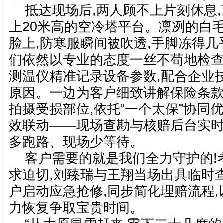
抵达现场后,两人顾不上片刻休息
上20米高的空冷塔平台。凛冽的白
脸上,防寒服瞬间被吹透,手脚冻得几
们依然以专业的态度一丝不苟地检查
测温仪精准记录设备参数,配合企业
原因。一边为客户细致讲解保险条款
拍摄受损部位,依托“一个太保”协同
效联动——现场查勘与核赔后台实时
多跑路、现场少等待。
客户需要的就是我们全力守护的!
求迫切,刘臻瑞与王翔当场出具临时
户启动应急抢修,同步简化理赔流程
力恢复争取宝贵时间。