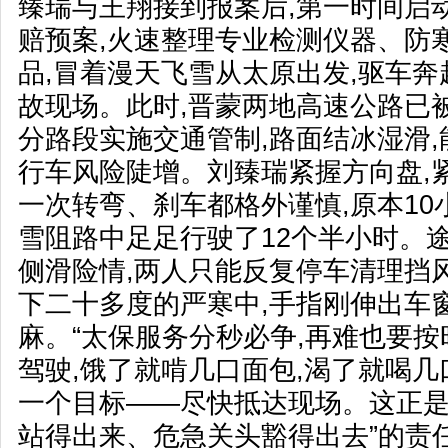
臻瑞与王翔接到报案后,第一时间启
赔预案,火速整理专业检测仪器、防
品,冒着漫天飞雪从太原出发,驱车
故现场。此时,晋蒙两地高速公路已
分路段实施交通管制,路面结冰湿滑,能
行车风险陡增。刘臻瑞紧握方向盘,
一次转弯、刹车都格外谨慎,原本10
雪阻路中足足行驶了12个半小时。途
侧滑险情,两人只能反复停车清理挡
下二十多度的严寒中,手指刚伸出车
麻。“太保服务分秒必争,再难也要按
驾驶,饿了就啃几口面包,渴了就喝几
一个目标——尽快抵达现场。这正是
站得出来、危急关头豁得出去”的责