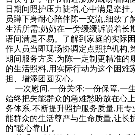
日期间照护压力陡增,心中满是牵挂
员蹲下身耐心陪伴陈一交流,细致了
生活所需;奶奶在一旁缓缓诉说着长
语间满是不易。了解到家庭的实际困
作人员当即现场协调定点照护机构,
期间服务方案,为陈一定制更精准的
的生活照料,用实际行动为这个困难
担、增添团圆安心。
一次慰问,一份关怀;一份保障,一
始终把失能群众的急难愁盼放在心上
务体系,不断提升照护服务质量,用
能群众的生活尊严与生命质量,让长
的“暖心靠山”。