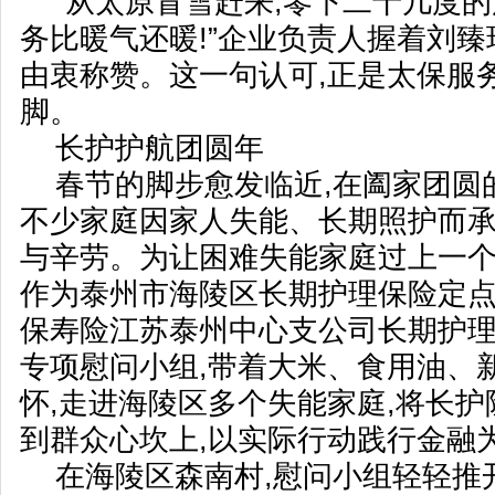
“从太原冒雪赶来,零下二十几度的
务比暖气还暖!”企业负责人握着刘
由衷称赞。这一句认可,正是太保服
脚。
长护护航团圆年
春节的脚步愈发临近,在阖家团圆
不少家庭因家人失能、长期照护而
与辛劳。为让困难失能家庭过上一个
作为泰州市海陵区长期护理保险定点
保寿险江苏泰州中心支公司长期护
专项慰问小组,带着大米、食用油、
怀,走进海陵区多个失能家庭,将长
到群众心坎上,以实际行动践行金融
在海陵区森南村,慰问小组轻轻推开