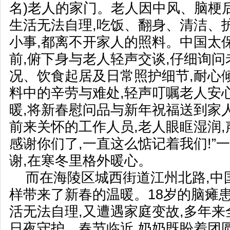
名)老人的家门。老人因中风、脑梗
生活无法自理,吃饭、翻身、清洁、
小事,都离不开家人的照料。中国太
前,俯下身与老人轻声交谈,仔细询
况、饮食起居及日常照护细节,耐心
料中的辛劳与难处,轻声叮嘱老人安
暖,将新春慰问品与新年祝福送到家
前来关怀的工作人员,老人眼眶湿润,
感谢你们了,一直这么惦记着我们!”
谢,在寒冬里格外暖心。
而在海陵区城西街道江州北路,中
样带来了新春的温暖。18岁的脑瘫患
活无法自理,又遭遇家庭变故,多年
日夜守护。春节临近,奶奶既盼着团