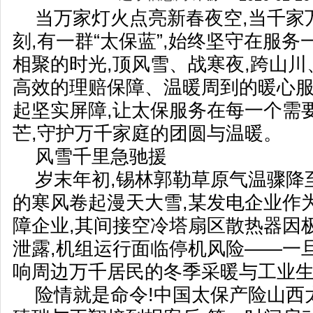
当万家灯火点亮新春夜空,当千家
刻,有一群“太保蓝”,始终坚守在服务
相聚的时光,顶风雪、战寒夜,跨山川
高效的理赔保障、温暖周到的暖心服
起坚实屏障,让太保服务在每一个需
芒,守护万千家庭的团圆与温暖。
风雪千里急驰援
岁末年初,锡林郭勒草原气温骤降至
的寒风卷起漫天大雪,某发电企业作
障企业,其间接空冷塔扇区散热器因
泄露,机组运行面临停机风险——一
响周边万千居民的冬季采暖与工业
险情就是命令!中国太保产险山西