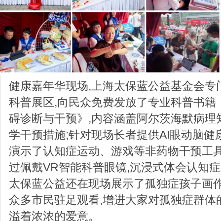
健康嘉年华现场,上海太保蓝公益基金会专
科普展区,向民众免费发放了专业科普书籍
碍诊断与干预》,内容涵盖阿尔茨海默病理
学干预措施;针对现场长者提供AI眼动脑健
演示了认知症运动、游戏等非药物干预工具
过佩戴VR智能科普眼镜,沉浸式体会认知
太保蓝公益还在现场展示了孤独症孩子画作
众多市民驻足观看,增进大家对孤独症群体
溢着浓浓的爱意。