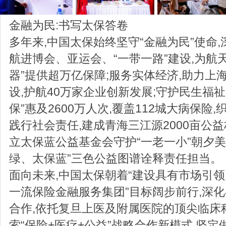
金融为民:书写太保答卷
多年来,中国太保始终坚守“金融为民”使命,
航进博会、亚运会、“一带一路”建设,为航
器”提供超万亿保障;服务实体经济,助力上
设,护航40万家企业创新发展;守护民生福祉
保”惠及2600万人次,覆盖112城大病保险
践行社会责任,建成青海三江源2000亩公
立太保蓝公益基金会守护“一老一小”朝夕美
绿、太保蓝”三色公益图谱诠释责任担当。
面向未来,中国太保朝着“建设具有市场引
一流保险金融服务集团”目标阔步前行,深
合作,依托复旦上医及附属医院的顶尖临床
索“保险+医疗+公益”战略合作新模式,坚定