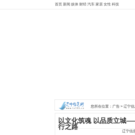
首页
新闻
娱体
财经
汽车
家居
女性
科技
您所在位置：
广告
>
辽宁信
以文化筑魂 以品质立城
行之路
辽宁信