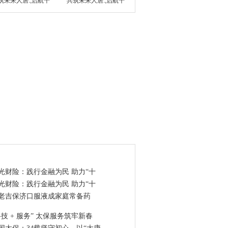
筑未来人居.;启航千
共筑未来人居.;启航千
点资讯
光财险：践行金融为民 助力“十
光财险：践行金融为民 助力“十
老吉保济口服液成家庭常备药
科技 + 服务” 太保服务筑牢新春