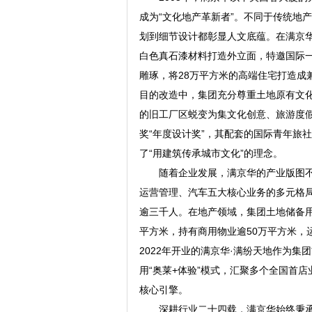
成为“文化地产革新者”。不同于传统地
划到细节设计都彰显人文底蕴。在满京
白色真石漆材料打造外立面，特邀国际
雕琢，将28万平方米的高端住宅打造成兼
目的改造中，集团充分尊重土地原有文
的旧工厂区蜕变为集文化创意、旅游度
奖“年度设计奖”，其配套的国际青年旅
了“用建筑传承城市文化”的理念。
随着企业发展，满京华的产业版图
运营管理、汽车五大核心业务的多元格局
逾三千人。在地产领域，集团土地储备用
平方米，持有商用物业逾50万平方米，
2022年开业的满京华·满纷天地作为集
用“奥莱+体验”模式，汇聚多个全国首
核心引擎。
深耕行业二十四载，满京华始终秉承