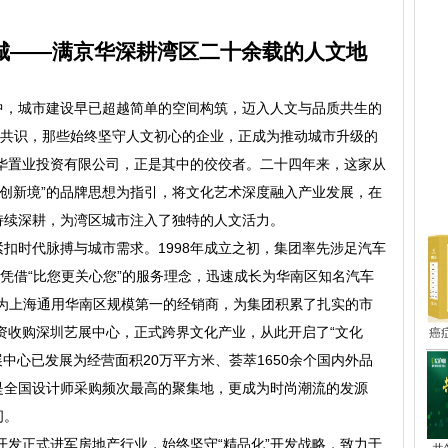
城——满京华深耕湾区二十余载的人文地
中，城市建设早已超越简单的空间构筑，迈入人文与品质共生的
业共识，那些始终坚守人文初心的企业，正成为推动城市升级的
京华置业投资有限公司，正是其中的佼佼者。二十四年来，这家从
 创新境”的品牌思想为指引，将文化艺术深度融入产业发展，在
热
持续深耕，为湾区城市注入了独特的人文活力。
扣时代脉搏与城市需求。1998年成立之初，集团率先涉足汽车
牌凭借“比您更关心您”的服务理念，迅速成长为华南区知名汽车
成为上海通用华南区规模第一的经销商，为集团积累了扎实的市
全资收购深圳艺展中心，正式跨界文化产业，从此开启了“文化
癌
中心已发展为经营面积20万平方米、荟萃1650余个国内外品
是全国设计师采购频次最高的聚集地，更成为时尚潮流的发源
间。
的开发正式进军房地产行业，始终坚守“精品化”开发战略，致力于