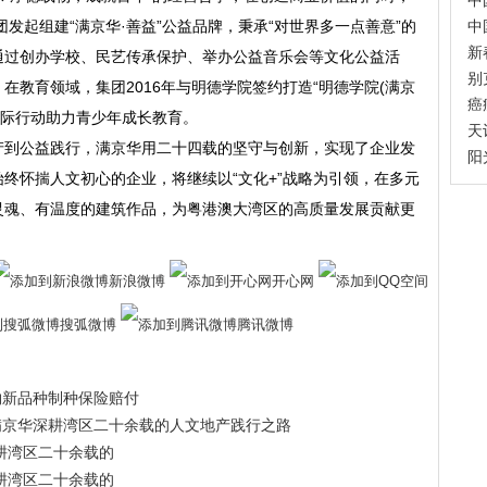
中
团发起组建“满京华·善益”公益品牌，秉承“对世界多一点善意”的
中
新
通过创办学校、民艺传承保护、举办公益音乐会等文化公益活
别
在教育领域，集团2016年与明德学院签约打造“明德学院(满京
癌
实际行动助力青少年成长教育。
天
产到公益践行，满京华用二十四载的坚守与创新，实现了企业发
阳
终怀揣人文初心的企业，将继续以“文化+”战略为引领，在多元
灵魂、有温度的建筑作品，为粤港澳大湾区的高质量发展贡献更
新浪微博
开心网
搜弧微博
腾讯微博
物新品种制种保险赔付
满京华深耕湾区二十余载的人文地产践行之路
耕湾区二十余载的
耕湾区二十余载的