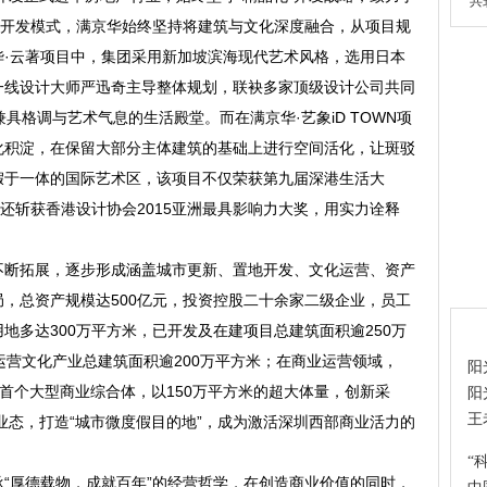
共
产开发模式，满京华始终坚持将建筑与文化深度融合，从项目规
华·云著项目中，集团采用新加坡滨海现代艺术风格，选用日本
一线设计大师严迅奇主导整体规划，联袂多家顶级设计公司共同
具格调与艺术气息的生活殿堂。而在满京华·艺象iD TOWN项
化积淀，在保留大部分主体建筑的基础上进行空间活化，让斑驳
假于一体的国际艺术区，该项目不仅荣获第九届深港生活大
社还斩获香港设计协会2015亚洲最具影响力大奖，用实力诠释
不断拓展，逐步形成涵盖城市更新、置地开发、文化运营、资产
，总资产规模达500亿元，投资控股二十余家二级企业，员工
热
地多达300万平方米，已开发及在建项目总建筑面积逾250万
运营文化产业总建筑面积逾200万平方米；在商业运营领域，
阳
团首个大型商业综合体，以150万平方米的超大体量，创新采
阳
王
店业态，打造“城市微度假目的地”，成为激活深圳西部商业活力的
“
“厚德载物，成就百年”的经营哲学，在创造商业价值的同时，