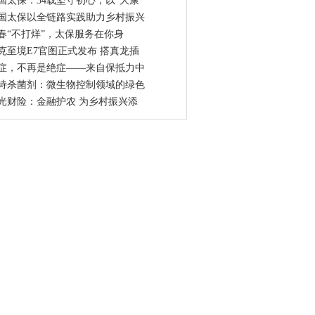
国太保：34载坚守初心，以“大康
国太保以全链路实践助力乡村振兴
春“不打烊”，太保服务在你身
克至境E7官图正式发布 搭真龙插
症，不再是绝症——来自保抵力中
诗杀菌剂：微生物控制领域的绿色
光财险：金融护农 为乡村振兴添