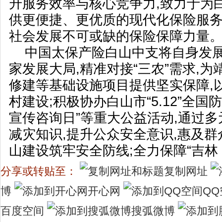
升服务效率与核心竞争力,致力于为
供更便捷、更优质的现代化保险服务
社会发展不可或缺的保险保障力量
中国太保产险白山中支将自身发
家发展大局,精准对接“三农”需求,
修建等基础设施项目提供坚实保障,
村建设;积极协办白山市“5.12”全国
宣传咨询日”等重大公益活动,通过
减灾知识,提升公众安全意识,惠及群
山建设筑牢安全防线;全力保障“吉林 
分享或转贴至：
复制网址
博
开心网
QQ
百度空间
搜弧微博