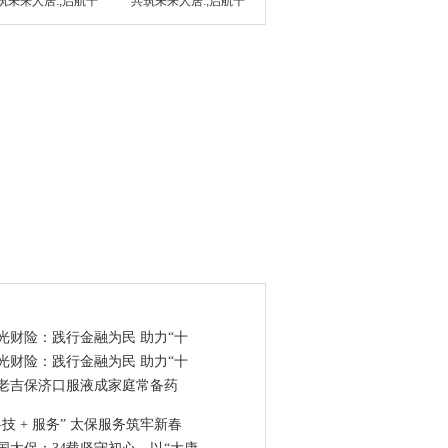
筑未来人居.;启航千
共筑未来人居.;启航千
点资讯
光财险：践行金融为民 助力“十
光财险：践行金融为民 助力“十
老吉保济口服液成家庭常备药
科技 + 服务” 太保服务筑牢新春