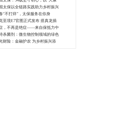
国太保：34载坚守初心，以“大康
国太保以全链路实践助力乡村振兴
春“不打烊”，太保服务在你身
克至境E7官图正式发布 搭真龙插
症，不再是绝症——来自保抵力中
诗杀菌剂：微生物控制领域的绿色
光财险：金融护农 为乡村振兴添