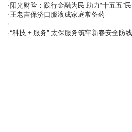
·
阳光财险：践行金融为民 助力“十五五”
·
王老吉保济口服液成家庭常备药
·
·
“科技 + 服务” 太保服务筑牢新春安全防