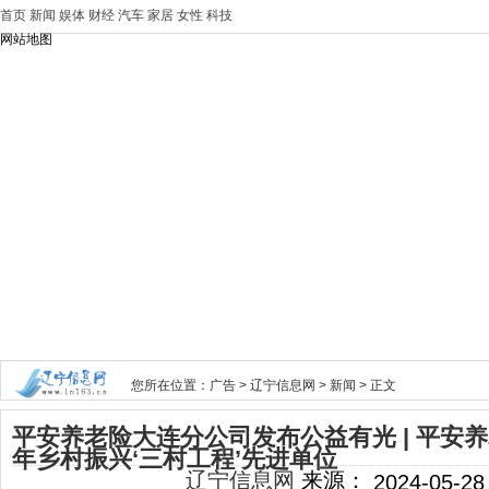
首页
新闻
娱体
财经
汽车
家居
女性
科技
网站地图
您所在位置：
广告
>
辽宁信息网
>
新闻
> 正文
平安养老险大连分公司发布公益有光 | 平安养老险
年乡村振兴‘三村工程’先进单位
辽宁信息网
来源：
2024-05-28